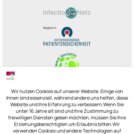
KREISKRANKENHAUS ST. INGBERT
GESUNDHEITSPARK
KLAUS-TUSSING-STRASSE 1
66386 ST. INGBERT
+49 (0) 6894 108 0